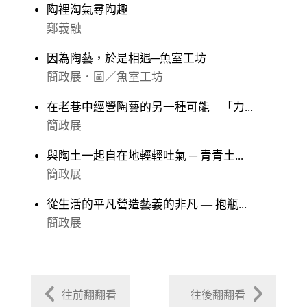
陶裡淘氣尋陶趣
鄭義融
因為陶藝，於是相遇─魚室工坊
簡政展．圖／魚室工坊
在老巷中經營陶藝的另一種可能—「力...
簡政展
與陶土一起自在地輕輕吐氣 ─ 青青土...
簡政展
從生活的平凡營造藝義的非凡 — 抱瓶...
簡政展
往前翻翻看
往後翻翻看