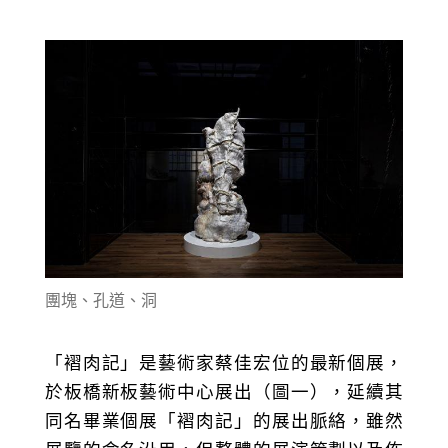
團塊、孔道、洞
「褶肉記」是藝術家蔡佳宏位的最新個展，
於板橋新板藝術中心展出（圖一），延續其
同名畢業個展「褶肉記」的展出脈絡，雖然