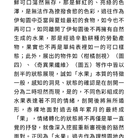
鮮可口蕩然無存，那是鮮紅的、亮綠的色
澤，是無法作為撩撥食慾的色彩，過往作為
伊甸園中亞當與夏娃最初的食物，如今也不
再可口，如同離開了伊甸園後不再擁有自然
生成的水果，那是經過辛勤耕種的勞動產
物，果實也不再是單純表裡如一的可口樣
態；此外，展出的物件如〈柑橘剖視〉（圖
四）、〈奇異果纖維〉（圖五）等作中皆以
剖半的狀態展現，誠如「水果」本質的特徵
一般，感知的洞見、狀態的確認是在剖開一
分為二時坦然而現，是的，不同色彩組成的
水果表達著不同的情緒，剖開後將無所遁
形，赤裸地面對過去積年累月的最終成
「果」，情緒轉化的狀態將不再僅是單一直
覺的抒發，就像深入挖掘重新審視後的豁然
面對。正因為「水果」過去作為理想園地內