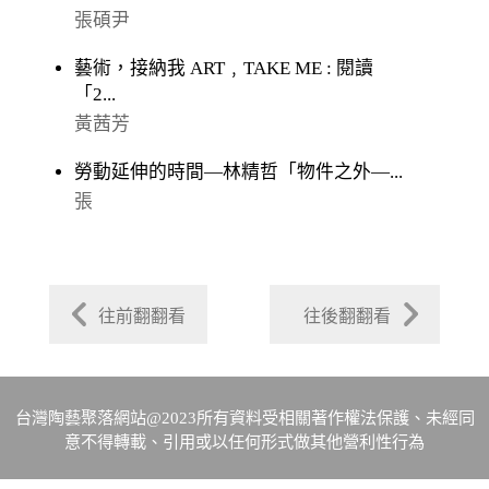
張碩尹
藝術，接納我 ART﹐TAKE ME : 閱讀
「2...
黃茜芳
勞動延伸的時間—林精哲「物件之外—...
張
往前翻翻看
往後翻翻看
台灣陶藝聚落網站@2023所有資料受相關著作權法保護、未經同
意不得轉載、引用或以任何形式做其他營利性行為