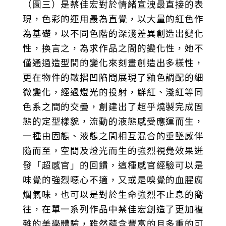
（圖三）是蔡佳宏對於情緒宣洩最直接的表
現，色彩的運用最為直覺，以大量的紅色作
為基礎，以不同色階的深淺差異創造出變化
性，換言之，為求作品之間的變化性，她不
僅通過造型間的變化來刻畫創造出多樣性，
更在物件的皺摺凹陷間展現了釉色調配的細
微變化，經過燈光的投射，鮮紅、淺紅等同
色系之間的交疊，創建出了超乎燒製完成固
態的定型樣貌，流動的液態感受應運而生，
一種由固態、液態之間相互混合的垂墜感伴
隨而至，空間及燈光而生的強烈視覺效果迸
發「超感官」的回饋，這種感官經驗可以是
味覺的強烈噁心不適，又或是嗅覺的血腥腐
爛氣味，也可以是對於生命強烈不止息的嚮
往，在單一系列作品中蔡佳宏創造了更加複
雜的美學體驗，雖然蘊含豐富的且多重的可