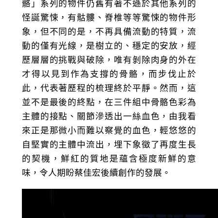
骼」系列的物件仍舊有著不遜於其他系列的
怪誕驚悚，有骷髏、脊椎等等驚悚的物件形
象，但不同的是，不再具備流動的特質，流
動的僅有光線，是樹立的、穩定的安放，經
歷層層的挑戰與破除，唯有剝除肉身的外在
才得以見到作為支撐的骨骼，而步伐止於
此，代表著歷程的梳理終於平靜。然而，這
並不是最後的終點，在三件組中骨骼色彩為
主體的接點、關節滲透出一絲血色，由我看
來正是那微小而難以察覺的血色，輕悠悠的
自堅實的主體中流出，埋下象徵了再度生長
的契機，鮮紅的質地是蘊含極度新鮮的意
味，令人期盼蔡佳宏後續創作的發展。