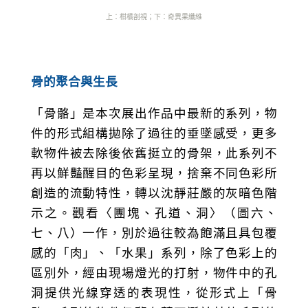
上：柑橘剖視
；下
：奇異果纖維
骨的聚合與生長
「骨骼」是本次展出作品中最新的系列，物
件的形式組構拋除了過往的垂墜感受，更多
軟物件被去除後依舊挺立的骨架，此系列不
再以鮮豔醒目的色彩呈現，捨棄不同色彩所
創造的流動特性，轉以沈靜莊嚴的灰暗色階
示之。觀看〈團塊、孔道、洞〉（圖六、
七、八）一作，別於過往較為飽滿且具包覆
感的「肉」、「水果」系列，除了色彩上的
區別外，經由現場燈光的打射，物件中的孔
洞提供光線穿透的表現性，從形式上「骨