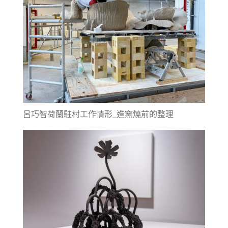
呂巧智荷蘭駐村工作情形_進窯燒前的整理