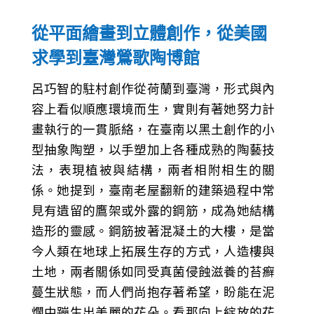
從平面繪畫到立體創作，從美國
求學到臺灣鶯歌陶博館
呂巧智的駐村創作從荷蘭到臺灣，形式與內
容上看似順應環境而生，實則有著她努力計
畫執行的一貫脈絡，在臺南以黑土創作的小
型抽象陶塑，以手塑加上各種成熟的陶藝技
法，表現植被與結構，兩者相附相生的關
係。她提到，臺南老屋翻新的建築過程中常
見有遺留的鷹架或外露的鋼筋，成為她結構
造形的靈感。鋼筋披著混凝土的大樓，是當
今人類在地球上拓展生存的方式，人造樓與
土地，兩者關係如同受真菌侵蝕滋養的苔癬
蔓生狀態，而人們尚抱存著希望，盼能在泥
爛中蹦生出美麗的花朵。看那向上綻放的花