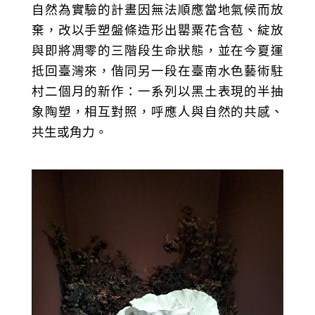
自然為實驗的計畫因無法順應當地氣候而放
棄，改以手塑盤條造形出罌粟花含苞、綻放
與即將凋零的三階段生命狀態，並在今夏運
抵回臺灣來，偕同另一段在臺南水色藝術駐
村二個月的新作：一系列以黑土表現的半抽
象陶塑，相互對照，呼應人與自然的共感、
共生或角力。