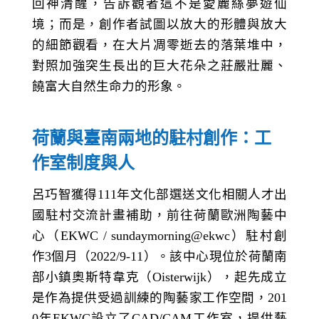
回神清醒，告訴觀者這不是愛麗絲夢遊仙
境；而是，創作者試圖以放大的形體與放大
的細節觀看，在大片凋零逝去的落葉堆中，
對照加強突生長出的巨大花朵之莊嚴壯麗、
饒富大自然生命力的形象。
荷蘭與臺南兩地的駐村創作：工
作室制度與人
呂巧智獲得111年文化部選送文化相關人才出
國駐村交流計畫補助，前往荷蘭歐洲陶藝中
心（EKWC / sundaymorning@ekwc）駐村創
作3個月（2022/9-11）。該中心現位於荷蘭南
部小鎮奧斯特韋克（Oisterwijk），起先成立
是作為提供受過訓練的陶藝家工作空間，201
0年EKWC設立了CAD/CAM工作室，提供藝