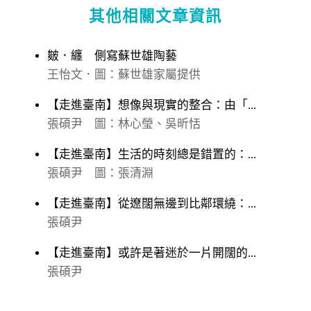
其他相關文章資訊
皴．纏 側寫蘇世雄陶藝
王怡文．圖：蘇世雄家屬提供
【走進臺南】想像與現實的整合：由「...
張碩尹 圖：林心瑩、吳昕恬
【走進臺南】生活的時刻總是錯置的：...
張碩尹 圖：張清淵
【走進臺南】從遼闊無邊到比鄰環繞：...
張碩尹
【走進臺南】或許是著迷於一片開闊的...
張碩尹