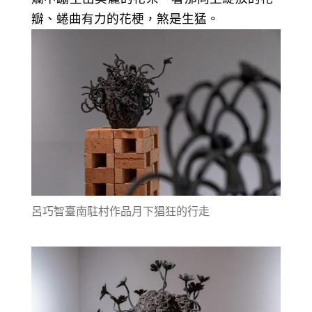
瓣、蜷曲有力的花梗，煞是生猛。
呂巧智臺南駐村作品月下猖狂的行走