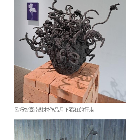
呂巧智臺南駐村作品月下猖狂的行走