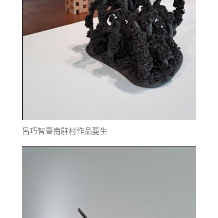
呂巧智臺南駐村作品蔓生