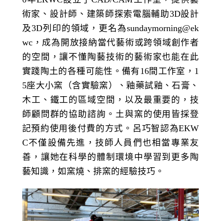
術家、設計師、建築師探索電腦輔助3D設計
及3D列印的領域，更名為sundaymorning@ek
wc，成為開放接納當代藝術或跨領域創作者
的空間，讓不懂陶藝技術的藝術家也能在此
實踐陶土的各種可能性。備有16間工作室，1
5座大小窯（含實驗窯）、釉藥試釉、石膏、
木工、鐵工的區域空間，以及最重要的，技
師顧問群的協助諮詢。土與窯的使用皆採登
記預約使用後付費的方式。呂巧智認為EKW
C不僅設備先進，技師人員們也相當專業友
善，讓她在科學的體制環境中學習到更多陶
藝知識，如窯燒、排窯的經驗技巧。