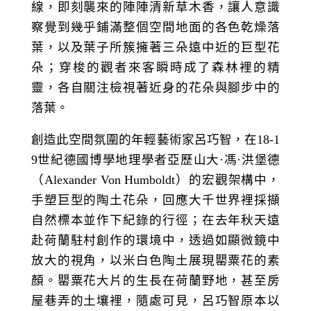
線，即刻襲來的陣陣清新草木香，讓人意識
察覺到幾乎鋪滿整個空間地面的各色乾燥落
葉，以及葉子所簇擁著三朵遠中近的巨型花
朵；穿梭的觀者來客瞬時成了森林裡的精
靈，各自關注檢視著近身的花朵與腳步中的
落葉。
創造此空間氛圍的年輕藝術家呂巧智，在18-1
9世紀德國博學地理學者亞歷山大·馮·洪堡德
（Alexander Von Humboldt）的宏觀架構中，
手塑巨型的陶土花朵，回應大千世界裡採擷
自然標本並作下紀錄的行徑；在去年秋天遠
赴荷蘭駐村創作的環境中，透過如顯微鏡中
放大的視角，以米白色陶土展現罌粟花的素
顏。罌粟花大片的生長在荷蘭野地，甚至房
屋巷弄的土壤裡，隨處可見，呂巧智原本以