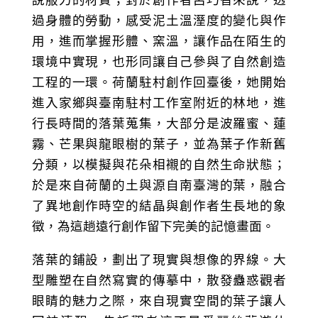
說服力的材質；對於創作者呂巧智來說，透
過身體的勞動，感受泥土溫溼度的變化與作
用，進而掌握形體、窯溫，讓作品在陌生的
環境中實現，也形同讓自己參與了自然創造
工程的一環。荷蘭駐村創作回臺後，她開始
進入家鄉與臺南駐村工作室附近的林地，進
行長時間的落葉蒐集，大部分是波羅蜜、蓮
霧、芒果與龍眼樹的葉子，並為葉子作新舊
分類，以模擬與花朵相襯的自然生命狀態；
於是來自荷蘭的土與源自南臺灣的葉，融合
了異地創作時空的結晶與創作者生長地的象
徵，為這趟遠行創作留下完美的記憶畫面。
落葉的鋪設，劃出了現實與想像的界線。大
型雕塑在自然寫實的傳摹中，散發蠱惑觀者
眼睛的魅力之際，來自現實空間的葉子讓人