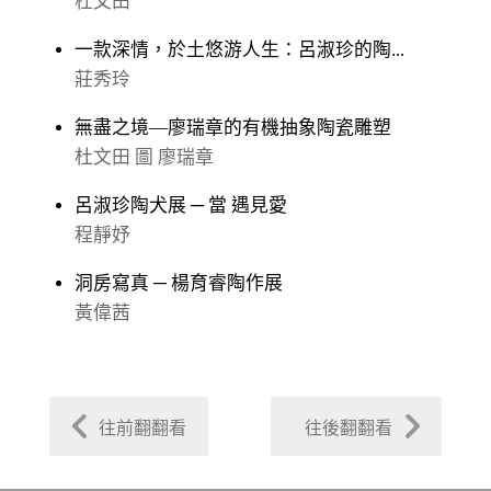
杜文田
一款深情，於土悠游人生：呂淑珍的陶...
莊秀玲
無盡之境—廖瑞章的有機抽象陶瓷雕塑
杜文田 圖 廖瑞章
呂淑珍陶犬展 ─ 當 遇見愛
程靜妤
洞房寫真 ─ 楊育睿陶作展
黃偉茜
往前翻翻看
往後翻翻看