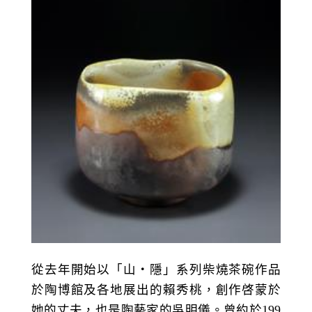
從去年開始以「山‧隱」系列柴燒茶碗作品
於陶博館及各地展出的賴秀桃，創作啓蒙於
她的丈夫，也是陶藝家的吳明儀。曾約於199