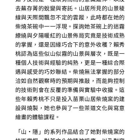
去蕪存菁的蛻變與寄託。山居所見的山景稜
線與天際間飄忽不定的雲蹤，此時都在她的
柴燒茶碗中一一浮現。探詢她茶碗上的迷霧
繚繞與夕陽暖紅的山景佈局究竟是技術成熟
的掌握，還是因緣巧合下的意外收穫？賴秀
桃認為這些似山似霧的山景與層次，既是一
種個人技術與經驗的純熟，更是一種綜合際
遇與感受的巧妙聯結。柴燒無法掌握的部分
洽如自然觀察時的預期與推敲，而能夠控制
的技術則會在反覆的準備與實驗中收攏。這
些年賴秀桃不只是投入苗栗山居柴燒窯的建
設與燒製，她也參與了一些茶道文化與寫意
繪畫的體驗課程。
「山‧隱」的系列作品結合了她對柴燒窯的