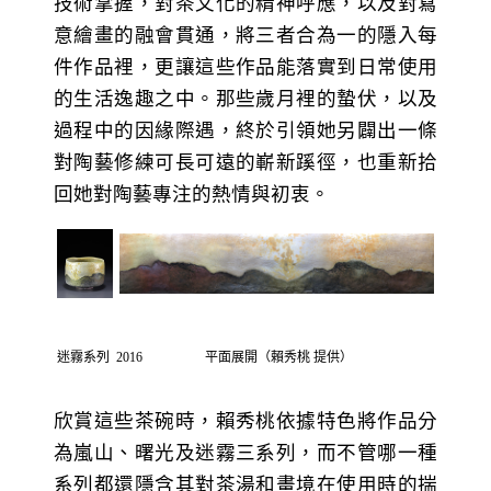
技術掌握，對茶文化的精神呼應，以及對寫
意繪畫的融會貫通，將三者合為一的隱入每
件作品裡，更讓這些作品能落實到日常使用
的生活逸趣之中。那些歲月裡的蟄伏，以及
過程中的因緣際遇，終於引領她另闢出一條
對陶藝修練可長可遠的嶄新蹊徑，也重新拾
回她對陶藝專注的熱情與初衷。
迷霧系列 2016 平面展開（賴秀桃 提供）
欣賞這些茶碗時，賴秀桃依據特色將作品分
為嵐山、曙光及迷霧三系列，而不管哪一種
系列都還隱含其對茶湯和畫境在使用時的揣