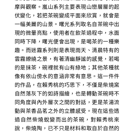
摩與觀察。嵐山系列主要表現山巒層層的起
伏變化，若把茶碗變成平面來欣賞，就會是
一幅美麗的山景。曙光系列取名自茶碗中出
現的微暈亮點，使用者在飲茶過程中，水面
同時下降，曙光便會出現，是喝茶的一種樂
趣。而迷霧系列則是表現雨天、清晨特有的
雲霧繚繞之景，有著清幽靜謐的感覺，若喝
的是抹茶，碗裡就有山有綠地；其他茶種就
像有依山傍水的意涵非常有意思。這一件件
的作品，在賴秀桃的巧思下，不僅是柴燒窯
自然落灰下的如詩描繪，也是轉動茶碗時不
同角度與內外層次之間的對話，更是茶湯流
動與茶香品茗之外的立體感受。現在這些透
過自然柴燒蛻變而出的茶碗，對賴秀桃來
說，柴燒陶，已不只是材料和取自於自然的