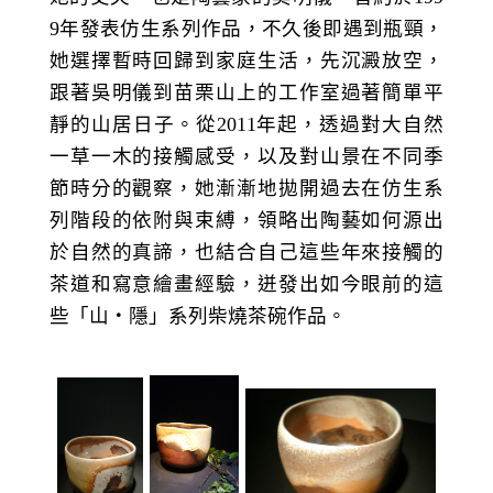
9年發表仿生系列作品，不久後即遇到瓶頸，
她選擇暫時回歸到家庭生活，先沉澱放空，
跟著吳明儀到苗栗山上的工作室過著簡單平
靜的山居日子。從2011年起，透過對大自然
一草一木的接觸感受，以及對山景在不同季
節時分的觀察，她漸漸地拋開過去在仿生系
列階段的依附與束縛，領略出陶藝如何源出
於自然的真諦，也結合自己這些年來接觸的
茶道和寫意繪畫經驗，迸發出如今眼前的這
些「山‧隱」系列柴燒茶碗作品。