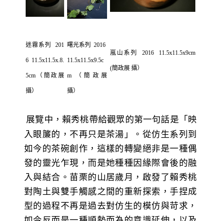
迷霧系列 201
曙光系列 2016
嵐山系列 2016 11.5x11.5x9cm
6 11.5x11.5x.8.
11.5x11.5x9.5c
(簡政展 攝）
5cm（簡政展
m （簡政展
攝）
攝）
展覽中，賴秀桃帶給觀眾的第一句話是「映
入眼簾的，不再只是茶湯」。從仿生系列到
如今的茶碗創作，這樣的轉變絕非是一種偶
發的靈光乍現，而是她種種因緣際會後的融
入與結合。苗栗的山居歲月，啟發了賴秀桃
對陶土與雙手觸感之間的重新探索，手捏成
型的過程不再是過去對仿生的模仿與苛求，
如今反而是一種順勢而為的意識延伸，以及