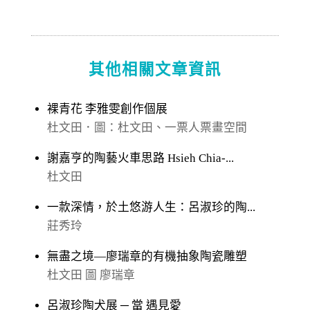
其他相關文章資訊
裸青花 李雅雯創作個展
杜文田．圖：杜文田、一票人票畫空間
謝嘉亨的陶藝火車思路 Hsieh Chia-...
杜文田
一款深情，於土悠游人生：呂淑珍的陶...
莊秀玲
無盡之境—廖瑞章的有機抽象陶瓷雕塑
杜文田 圖 廖瑞章
呂淑珍陶犬展 ─ 當 遇見愛