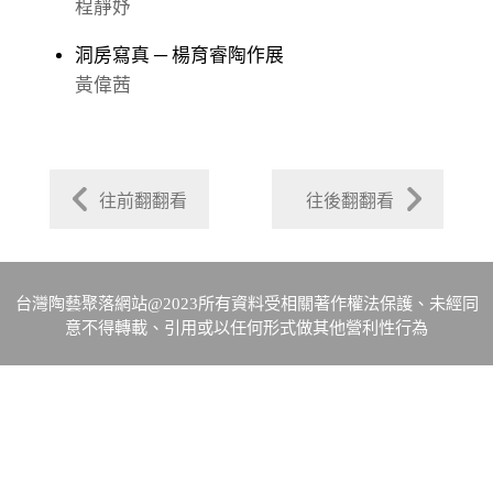
程靜妤
洞房寫真 ─ 楊育睿陶作展
黃偉茜
往前翻翻看
往後翻翻看
台灣陶藝聚落網站@2023所有資料受相關著作權法保護、未經同
意不得轉載、引用或以任何形式做其他營利性行為