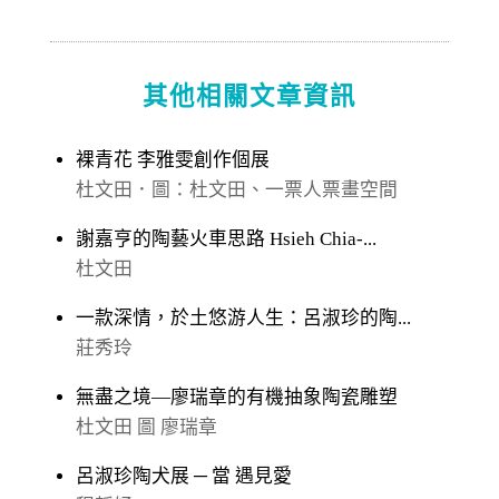
其他相關文章資訊
裸青花 李雅雯創作個展
杜文田．圖：杜文田、一票人票畫空間
謝嘉亨的陶藝火車思路 Hsieh Chia-...
杜文田
一款深情，於土悠游人生：呂淑珍的陶...
莊秀玲
無盡之境—廖瑞章的有機抽象陶瓷雕塑
杜文田 圖 廖瑞章
呂淑珍陶犬展 ─ 當 遇見愛