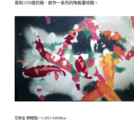
窯和1250度的釉、創作一系列的陶板畫经驗。
范振金 錦鯉圖(一) 2013 54X90cm