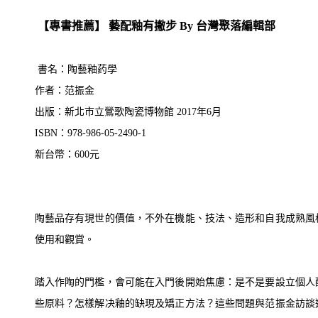
【專書推薦】 藝配釉有撇步 By 台灣聚落編輯部
書名：陶藝釉药學
作者：范振金
出版：新北市立鶯歌陶瓷博物館 2017年6月
ISBN：978-986-05-2490-1
新台幣：600元
陶藝品存有現世的價值，不外在機能、技法、造形和自我成熟風
使用和觀賞。
踏入作陶的門檻，會可能在入門後開始焦慮：是不是要設立個人
些原料？怎樣解决釉的缺現及矯正方法？這些問題與范振金訪談