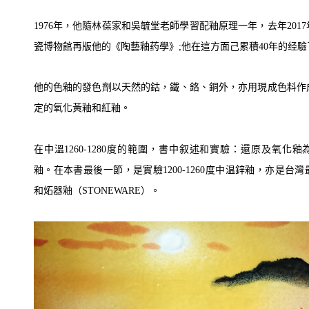
1976年，他隨林葆家和吳毓堂老師學習配釉原理一年，去年201
瓷博物館再版他的《陶藝釉药學》;他在這方面己累積40年的经驗
他的色釉的發色劑以天然的鈷，鐵、鉻、銅外，亦用現成色料作
定的氧化黃釉和紅釉。
在中溫1260-1280度的範圍，書中叙述和實驗：還原及氧化
釉。在本書最後一節，是實驗1200-1260度中温鋅釉，亦是台
和炻器釉（STONEWARE）。