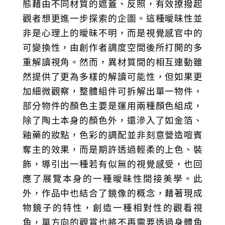
態藉由不同材質的遮蓋、反照，有效撩撥起
觀者想更進一步探索的企圖。這種曖昧性並
非是心理上的曖昧不明，而是視覺感官中的
可變換性，由創作者調度空間後所打開的多
重解讀視角。然而，異材質間的相互連動雖
然提供了更為多樣的解讀可能性，但如果更
加細微觀察，整體組件可拆解出單一物件，
部分物件的顏色主要是運用兩種顏色組成，
除了陶土本身的顏色外，還滲入了如金箔、
釉藥的妝點，色彩的調配並非刻意營造喧賓
奪主的效果，而是期許透過輕柔的上色、裝
飾，導引出一種若有似無的視覺感受，也回
應了展覽本身的一種曖昧性間接美學。此
外，作品中也結合了鏡像的概念，藉著現成
物鏡子的特性，創造一種相對性的觀看視
角，單方向的觀賞也將不再需要透過身體角