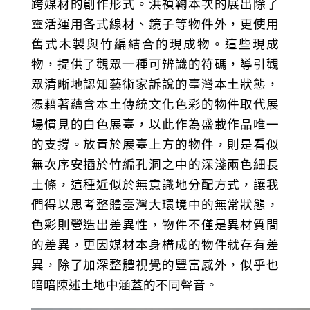
跨媒材的創作形式。洪禎鞠本次的展出除了
靈活運用各式線材、鏡子等物件外，更使用
舊式木製與竹編結合的現成物。這些現成
物，提供了觀眾一種可辨識的符碼，導引觀
眾清晰地認知藝術家訴說的臺灣本土狀態，
憑藉著蘊含本土傳統文化色彩的物件取代展
場慣見的白色展臺，以此作為盛載作品唯一
的支撐。放置於展臺上方的物件，則是看似
無次序安插於竹編孔洞之中的深淺兩色細長
土條，這種近似於無意識地分配方式，讓我
們得以思考整體臺灣大環境中的無常狀態，
色彩則營造出差異性，物件不僅是異材質間
的差異，更因媒材本身構成的物件就存有差
異，除了加深整體視覺的豐富感外，似乎也
暗暗陳述土地中涵蓋的不同聲音。