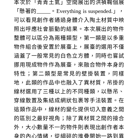
本次於「青青土氣」空間展出的洪禎鞠個展
「懸著的_____。Everything is suspended.」，
可以看見創作者通過身體介入陶土材質中映
照出呼應社會脈動的結果。本次展出的物件
整體可以區分為兩種類型，第一類是以多重
物件組合後安置於展臺上，展臺的選用不僅
涵蓋了一般常見的白色立方體，同時也嘗試
挪用現成物件作為展臺，來融合物件本身的
特性；第二類型是常見的壁掛裝置，同樣
地，此類的作品中也融入了異材質，吊掛的
線材選用了三種以上的不同種類，以懸吊、
穿線散置及集結成網狀包裹等手法裝置。在
這類作品中，線材的變化提供切入意義之間
的區別之最好視角；除了異材質之間的接合
外，大小數量不一的物件則表現出創作者本
身的內心情緒，從細碎的堆疊開始一路到異