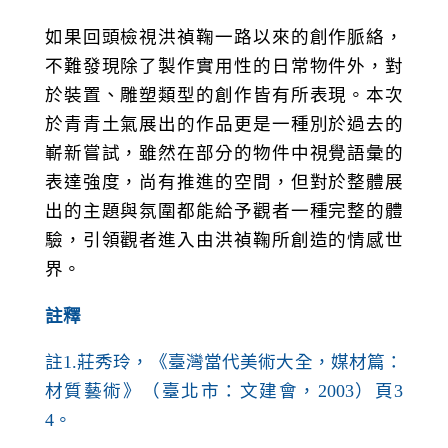
如果回頭檢視洪禎鞠一路以來的創作脈絡，
不難發現除了製作實用性的日常物件外，對
於裝置、雕塑類型的創作皆有所表現。本次
於青青土氣展出的作品更是一種別於過去的
嶄新嘗試，雖然在部分的物件中視覺語彙的
表達強度，尚有推進的空間，但對於整體展
出的主題與氛圍都能給予觀者一種完整的體
驗，引領觀者進入由洪禎鞠所創造的情感世
界。
註釋
註
1.
莊秀玲，《臺灣當代美術大全
，
媒材篇：
材質藝術》（臺北市：文建會，
2003
）頁
3
4
。