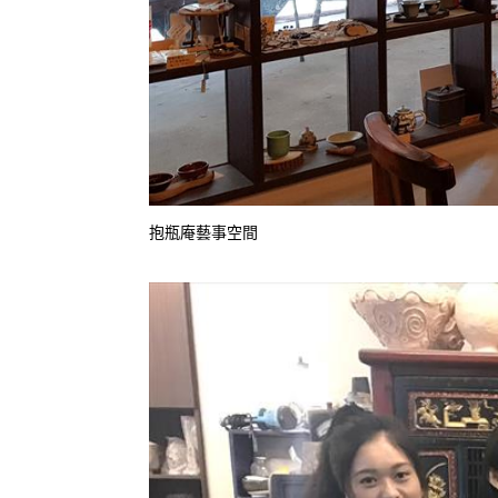
抱瓶庵藝事空間