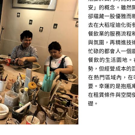
安」的概念。雖然
卻蘊藏一股優雅而
去在大稻埕迪化街
餐飲業的服務流程
與氛圍，再精進技
忙碌的都會人一個
餐飲的生活園地。
勢，但經營成本的
在熱門區域內，在
要。幸運的是抱瓶
在租賃條件與空間
礎。