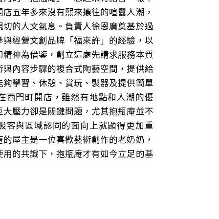
開店五年多來沒有熙來攘往的喧囂人潮，
親切的人文氣息。負責人徐恩廣奠基於過
參與經營文創品牌「福來許」的經驗，以
和精神為借鑒，創立這處先講求服務本質
術與內容步驟的複合式陶藝空間，提供給
能夠學習、休憩、賞玩、製器及提供簡單
在西門町開店，雖然有地點和人潮的優
巨大壓力卻是關鍵問題，尤其抱瓶庵並不
吸客與區域認同的面向上就顯得更加重
庵的屋主是一位喜歡藝術創作的老奶奶，
使用的共識下，抱瓶庵才有如今立足的基