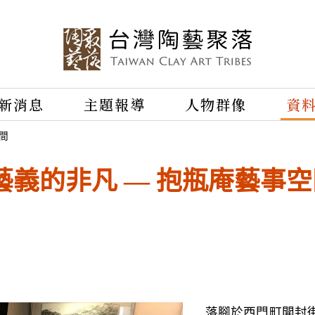
新消息
主題報導
人物群像
資
間
義的非凡 — 抱瓶庵藝事空
落腳於西門町開封