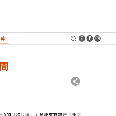
料庫
間
街角的「抱瓶庵」，念起來有諧音「報平