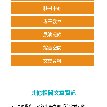
駐村中心
專業教室
展演記錄
館舍空間
文史資料
其他相關文章資訊
沖繩賞陶—尋訪陶器之鄉「讀谷村」的...