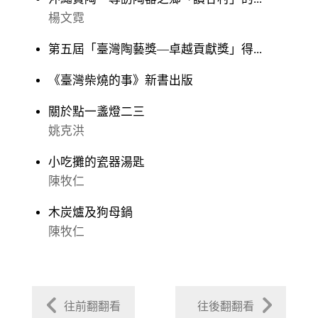
楊文霓
第五屆「臺灣陶藝獎—卓越貢獻獎」得...
《臺灣柴燒的事》新書出版
關於點一盞燈二三
姚克洪
小吃攤的瓷器湯匙
陳牧仁
木炭爐及狗母鍋
陳牧仁
往前翻翻看
往後翻翻看