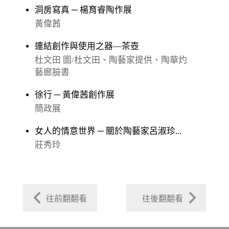
洞房寫真 ─ 楊育睿陶作展
黃偉茜
連結創作與使用之器—茶壺
杜文田 圖/杜文田、陶藝家提供、陶華灼
藝廊臉書
徐行 ─ 黃偉茜創作展
簡政展
女人的情意世界 ─ 關於陶藝家呂淑珍...
莊秀玲
往前翻翻看
往後翻翻看