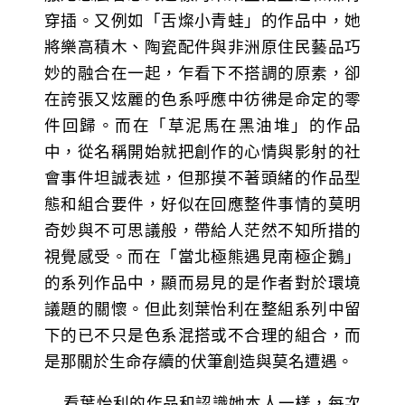
穿插。又例如「舌燦小青蛙」的作品中，她
將樂高積木、陶瓷配件與非洲原住民藝品巧
妙的融合在一起，乍看下不搭調的原素，卻
在誇張又炫麗的色系呼應中彷彿是命定的零
件回歸。而在「草泥馬在黑油堆」的作品
中，從名稱開始就把創作的心情與影射的社
會事件坦誠表述，但那摸不著頭緒的作品型
態和組合要件，好似在回應整件事情的莫明
奇妙與不可思議般，帶給人茫然不知所措的
視覺感受。而在「當北極熊遇見南極企鵝」
的系列作品中，顯而易見的是作者對於環境
議題的關懷。但此刻葉怡利在整組系列中留
下的已不只是色系混搭或不合理的組合，而
是那關於生命存續的伏筆創造與莫名遭遇。
看葉怡利的作品和認識她本人一樣，每次