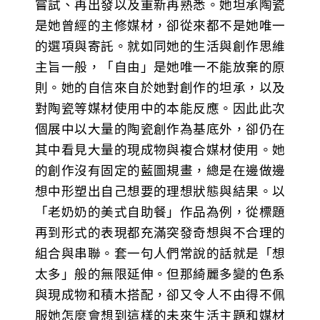
嘗試、再出發以及重新再熟悉。她坦承陶瓷
是她曾經的主修媒材，卻從來都不是她唯一
的選項與寄託。就如同她的生活與創作思維
主旨一般，「自由」是她唯一不能放棄的原
則。她的自信來自於她對創作的坦承，以及
對陶瓷等媒材使用中的本能反應。因此此次
個展中以大量的陶瓷創作為基底外，卻仍在
其中看見大量的現成物與複合媒材使用。她
的創作沒有固定的藍圖規畫，總是在邊做邊
想中形塑出自己想要的理想狀態與結果。以
「老奶奶的美式自助餐」作品為例，從標題
再到形式的表現都充滿突發奇想與不合理的
組合與串聯。套一句人們常說的話就是「想
太多」般的無限延伸。但那綺麗多變的色系
與現成物和積木搭配，卻又令人不由得不佩
服她怎麼會想到這樣的未來生活主題和媒材