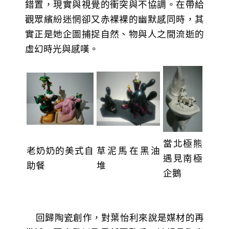
錯置，現實與視覺的衝突與不協調。在帶給
觀眾繽紛迷惘卻又赤裸裸的幽默感同時，其
實正是她企圖捕捉自然、物與人之間流逝的
虛幻時光與感嘆。
當北極熊
老奶奶的美式自
草泥馬在黑油
遇見南極
助餐
堆
企鵝
回歸陶瓷創作，對葉怡利來說是媒材的再