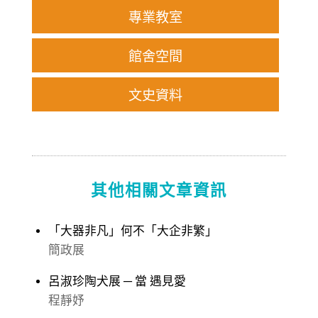
專業教室
館舍空間
文史資料
其他相關文章資訊
「大器非凡」何不「大企非繁」
簡政展
呂淑珍陶犬展 ─ 當 遇見愛
程靜妤