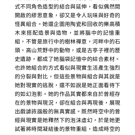
式不同角色造型的結合與延伸，看似偶然間
開啟的繆思意象，卻又是令人玩味與好奇的
怪異組合。她還企圖用陶瓷和回收的樂高積
木來搭配造景與造物，並將腦中的記憶重
組，不管是旅行中的樹林禪意，河畔中的石
頭，高山荒野中的動物，或是古亭子裡的歷
史遺跡，都成了她腦袋記憶中的綜合素材。
也許她組合的方式看似與現實生活產生強烈
的分裂與對比，但這些景物與組合與其說是
她對現實的逃脫，還不如說是她正面看待下
的如幻泡影。她的作品其實都來自於曾經存
在的景物與現況，卻在組合與再現後，展現
出戲謔詼諧般的無真實感。既然時空中的曾
經與現實是她釋然下的泡沫虛幻，於是她更
試著將時間凝結後的景物重組，造成時空的