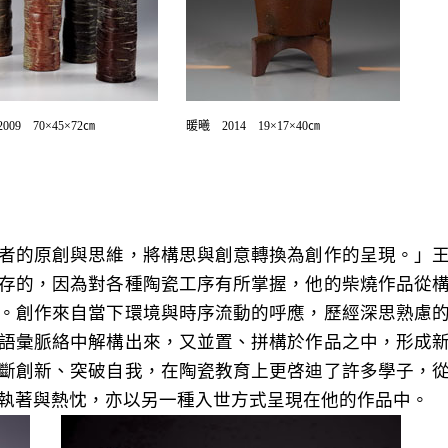
09 70×45×72㎝
暖曦 2014 19×17×40㎝
者的原創與思維，將構思與創意轉換為創作的呈現。」
存的，因為對各種陶瓷工序有所掌握，他的柴燒作品從
。創作來自當下環境與時序流動的呼應，歷經深思熟慮
語彙脈絡中解構出來，又並置、拼構於作品之中，形成
斷創新、突破自我，在陶瓷教育上更啓迪了許多學子，
執著與熱忱，亦以另一種入世方式呈現在他的作品中。