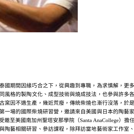
泰國期間因緣巧合之下，從興趣到專職，為求慎解，更
同風格的製陶文化、成型技術與燒成技法，也參與許多各式
古窯因不適生產，幾近荒廢，傳統柴燒也漸行沒落，於
第一場的國際柴燒研習營，邀請來自美國與日本的陶藝
邀至美國南加州聖塔安那學院（Santa AnaColleg
與陶藝相關研習、參訪課程，除拜訪當地藝術家工作室