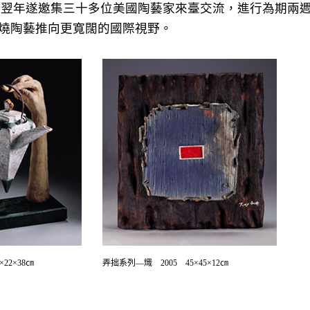
藝術。翌年遂邀集三十多位美國陶藝家來臺交流，進行為期
燒陶藝推向更寬闊的國際視野。
×22×38㎝
弄拙系列—熾 2005 45×45×12㎝