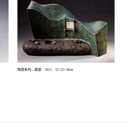
陶居系列—宸居 2015 52×22×30㎝