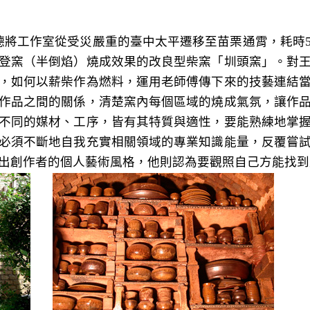
王龍德將工作室從受災嚴重的臺中太平遷移至苗栗通霄，耗
登窯（半倒焰）燒成效果的改良型柴窯「圳頭窯」。對
，如何以薪柴作為燃料，運用老師傅傳下來的技藝連結
作品之間的關係，清楚窯內每個區域的燒成氣氛，讓作
不同的媒材、工序，皆有其特質與適性，要能熟練地掌
必須不斷地自我充實相關領域的專業知識能量，反覆嘗
出創作者的個人藝術風格，他則認為要觀照自己方能找到