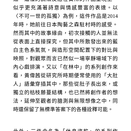
似乎更充滿著詩意與情感豐富的表達。以
〈不可一世的孤獨〉為例，這件作品是2014
年時，她前往日本陶藝之森駐村時的感受。
然而其中的故事緣由，初次接觸的人並無法
從表面上直接探究，但其中所散發出來的藍
白主色系氣氛，與造形空間配置下的對比與
映照，對觀眾而言已然似一場寧靜場域下的
內心戲排演。又以「在林中」的系列創作來
看，黃偉茜從研究所時期便常使用的「大肚
人」語彙穿插其中，那些從肚子長出來，或
獨立的枯枝藤蔓結構，也已然將創作者的想
法，延伸至觀者的臆測與無限想像之中，同
時還保留了無標準答案下的各種詮釋可能。