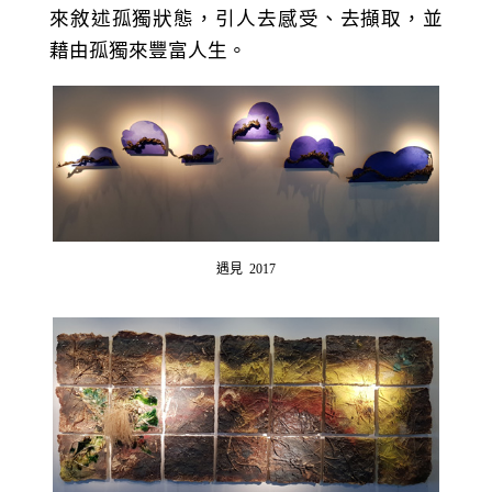
來敘述孤獨狀態，引人去感受、去擷取，並
藉由孤獨來豐富人生。
遇見 2017