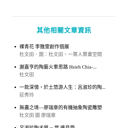
其他相關文章資訊
裸青花 李雅雯創作個展
杜文田．圖：杜文田、一票人票畫空間
謝嘉亨的陶藝火車思路 Hsieh Chia-...
杜文田
一款深情，於土悠游人生：呂淑珍的陶...
莊秀玲
無盡之境—廖瑞章的有機抽象陶瓷雕塑
杜文田 圖 廖瑞章
呂淑珍陶犬展 ─ 當 遇見愛