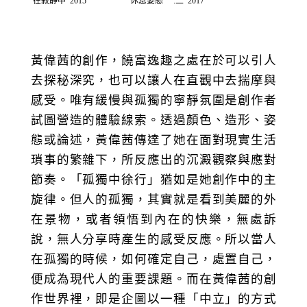
在寂靜中 2015
休息姿態 一.二 2017
黃偉茜的創作，饒富逸趣之處在於可以引人
去探秘深究，也可以讓人在直觀中去揣摩與
感受。唯有緩慢與孤獨的寧靜氛圍是創作者
試圖營造的體驗線索。透過顏色、造形、姿
態或論述，黃偉茜傳達了她在面對現實生活
瑣事的繁雜下，所反應出的沉澱觀察與應對
節奏。「孤獨中徐行」猶如是她創作中的主
旋律。但人的孤獨，其實就是看到美麗的外
在景物，或者領悟到內在的快樂，無處訴
說，無人分享時產生的感受反應。所以當人
在孤獨的時候，如何確定自己，處置自己，
便成為現代人的重要課題。而在黃偉茜的創
作世界裡，即是企圖以一種「中立」的方式