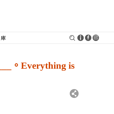
料庫
erything is