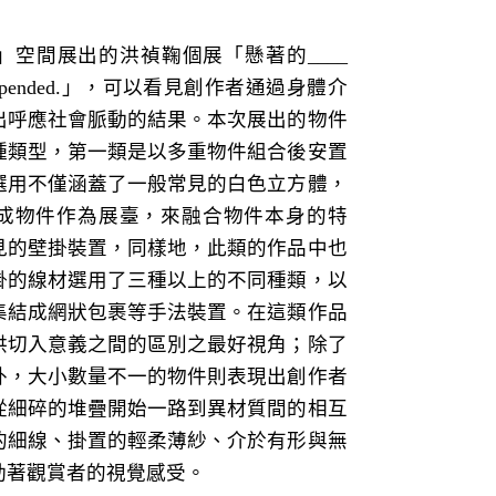
」空間展出的洪禎鞠個展「懸著的____
is suspended.」，可以看見創作者通過身體介
出呼應社會脈動的結果。本次展出的物件
種類型，第一類是以多重物件組合後安置
選用不僅涵蓋了一般常見的白色立方體，
成物件作為展臺，來融合物件本身的特
見的壁掛裝置，同樣地，此類的作品中也
掛的線材選用了三種以上的不同種類，以
集結成網狀包裹等手法裝置。在這類作品
供切入意義之間的區別之最好視角；除了
外，大小數量不一的物件則表現出創作者
從細碎的堆疊開始一路到異材質間的相互
的細線、掛置的輕柔薄紗、介於有形與無
動著觀賞者的視覺感受。