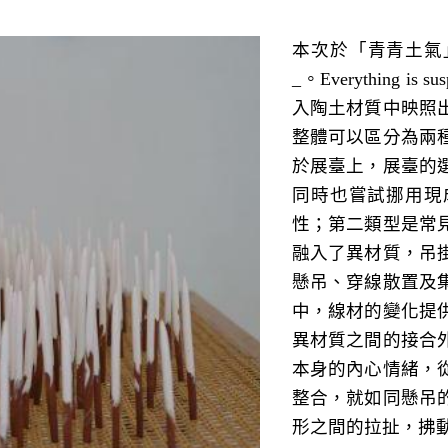
本次於「青青土氣
_。Everything 
入陶土材質中映照
整體可以區分為兩
於展臺上，展臺的
同時也嘗試挪用現
性；第二類型是常
融入了異材質，吊
懸吊、穿線散置及
中，線材的變化提
異材質之間的接合
本身的內心情緒，
整合，就如同懸吊
形之間的拉扯，拂