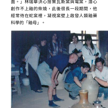
面。」林瑞華決心捨棄瓦斯窯與電窯，潛心
創作不上釉的柴燒，此後很長一段期間，他
經常待在蛇窯裡，凝視窯壁上啟發人類釉藥
科學的「釉母」。