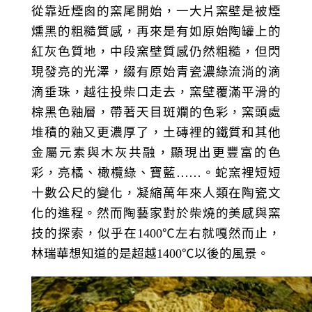
從靠近煙囪的窯尾開始，一大片窯壁是被煙
燻黑的粗糙質感，再來是有如原始陶罐上的
紅灰色質地，中段窯壁質感仍然粗糙，但閃
現發亮的光澤，綴有原始青瓷濃綠流淌的滴
滴垂珠，越往投柴口走去，窯壁覆滿平滑的
棕黑色釉層，帶著天目斑斕的色彩，窯頭處
堆積的釉又更濃厚了，土磚裡的鐵質和其他
金屬元素與木灰共融，顯現出更豐富的色
彩，亮橘、橄欖綠、寶藍……。蛇窯裡短短
十數公尺的變化，凝縮萬年來人類在陶瓷文
化的進程。然而陶藝家對於柴燒的美感與窯
技的探索，似乎在
1400
℃左右就嘎然而止，
林瑞華想知道的是超越
1400
℃以後的風景。