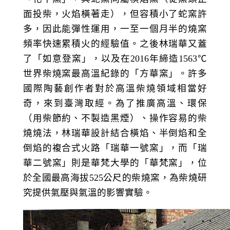
面投柴，火焰橫著走），但容積小了蛇窯許
多，因此能彈性運用，一至一個月半的燒窯
頻率快速累積火的經驗值。之後林瑞華又蓋
了「如意登窯」，以及在
2016
年締造
1563
℃
世界柴燒窯最高溫紀錄的「方華窯」。許多
國際陶藝創作者對於高溫柴燒領域相當好
奇，來到臺灣取經。為了推廣高溫、環保
（用柴節約、不製造黑煙）、操作容易的柴
燒燒法，林瑞華設計結合橫焰、半倒焰和全
倒焰的複合式火路「瑞華一號窯」，而「瑞
華二號窯」則是華梵大學的「華梵窯」，位
於全國最高海拔
525
公尺的柴燒窯，為柴燒研
究提供氣壓與氣溫的影響實驗。