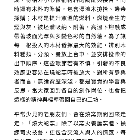
時還有木料的準備，包含漂流木撿拾、邊柴
採購；木材是提升窯溫的燃料，燃燒產生的
煙與灰，被坯體吸納、附著，高溫下熔融成
帶著玻面光澤與多變色彩的自然釉。為了讓
每一根投入的木材發揮最大的效能，辨別木
料種類、分類、疊放上台車，並安排投柴的
出車順序，這些環節若有不慎，引發的不良
效應更容易在燒蛇窯時被放大。對所有參與
者而言，無論資歷深淺，都是寶貴的學習與
反思，當大家回到各自的創作崗位，也會把
這樣的精神與標準帶回自己的工坊。
平常少見的老朋友們，會在燒窯期間回來走
走，「燒大蛇窯」除了以窯火養護窯體、操
練司火技藝，更包含交流人與人的情感，每