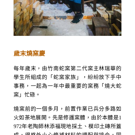
歲末燒窯慶
每年歲末，由竹南蛇窯第二代窯主林瑞華的
學生所組成的「蛇窯家族」，紛紛放下手中
事務，一起為一年中最重要的窯務「燒大蛇
窯」忙碌。
燒窯前的一個多月，前置作業已兵分多路如
火如荼地展開。先是修護窯體，由於本體是
1
972
年老陶師林添福現地採土、模印土磚所蓋
成，得格外小心修補材料的調配與接合。同