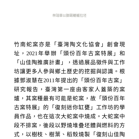
林瑞華以腳踢轆轤拉坯
竹南蛇窯亦是「臺灣陶文化協會」創會現
址，
2021
年舉辦
「頭份百年古窯特展」
和
「山佳陶推廣計畫」，透過展品徵件與工作
坊讓更多人參與鄉土歷史的挖掘與認識。根
據鄧淑慧在
2011
年提出的「頭份百年古窯」
研究報告，臺灣第一座由客家人蓋築的窯
爐，其窯種最有可能是蛇窯，故「頭份百年
古窯特展」的「復刻迷你缸甕」工作坊的學
員作品，也在這次大蛇窯中燒成。大蛇窯中
段不排窯，後段以野燒堆疊坯體與燃料的方
式，以樹枝、樹葉、稻殼燒製「復刻山佳陶