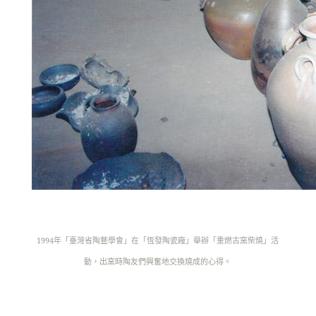
1994年「臺灣省陶藝學會」在「恆發陶瓷廠」舉辦「重燃古窯柴燒」活
動，出窯時陶友們興奮地交換燒成的心得。