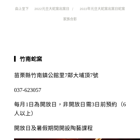
由上至下
元旦大蛇窯出窯日 /
年元旦大蛇窯出窯日蛇窯
2022
2022
家族合影
▎竹南蛇窯
苗栗縣竹南鎮公館里
7
鄰大埔頂
7
號
037-623057
每月
1
日為開放日，非開放日需
3
日前預約（
6
人以上）
開放日及暑假期間開設陶藝課程