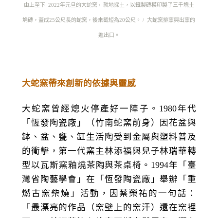
由上至下 2022年元旦的大蛇窯 / 就地採土，以鐵製磚模印製了三千塊土
埆磚，蓋成25公尺長的蛇窯，後來截短為20公尺。 / 大蛇窯排窯與出窯的
進出口。
大蛇窯帶來創新的依據與靈感
大蛇窯曾經熄火停產好一陣子。
1980
年代
「恆發陶瓷廠」
（竹南蛇窯前身）因花盆與
缽、盆、甕、缸生活陶受到金屬與塑料普及
的衝擊，第一代窯主林添福與兒子林瑞華轉
型以瓦斯窯釉燒茶陶與茶桌椅。
1994
年「臺
灣省陶藝學會」在「恆發陶瓷廠」舉辦「重
燃古窯柴燒」活動，因蔡榮祐的一句話：
「最漂亮的作品（窯壁上的窯汗）還在窯裡