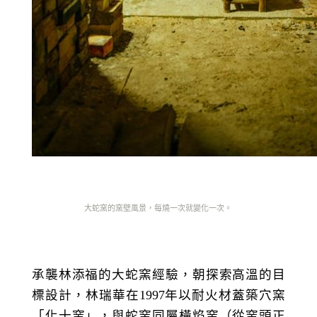
大蛇窯的窯壁風景，每燒一次就變化一次。
承襲林添福的大蛇窯經驗，朝探索高溫的目
標設計，林瑞華在
1997
年以耐火材蓋築穴窯
「化十窯」，與蛇窯同屬橫焰窯（從窯頭正