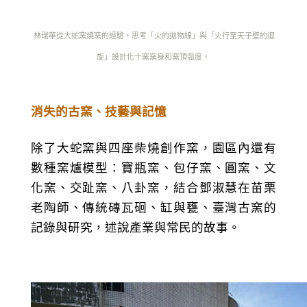
林瑞華從大蛇窯燒窯的經驗，思考「火的拋物線」與「火行至天子壁的迴
旋」設計化十窯窯身和窯頂弧度。
消失的古窯、技藝與記憶
除了大蛇窯與四座柴燒創作窯，園區內還有
數種窯爐模型：寶瓶窯、包仔窯、圓窯、文
化窯、交趾窯、八卦窯，結合鄧淑慧在苗栗
老陶師、傳統磚瓦硘、缸與甕、臺灣古窯的
記錄與研究，述說產業與常民的故事。