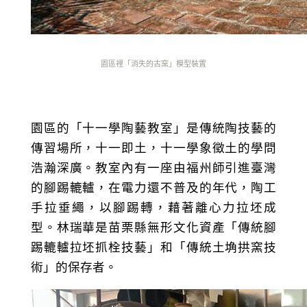
園區裡「消失的古窯」模型裝置
園區的「十一學陶藝教室」是傳統陶技藝的
傳習場所，十一即土，十一學象徵土的學問
浩瀚深廣。教室內有一座由福州師引進臺灣
的腳踢轆轤，在電力還不普及的年代，陶工
手拉垂繩，以腳踢轉，藉著離心力拉坯成
型。林瑞華是苗栗縣無形文化資產「傳統腳
踢轆轤拉坯抓栓技藝」和「傳統土埆拱窯技
術」的保存者。