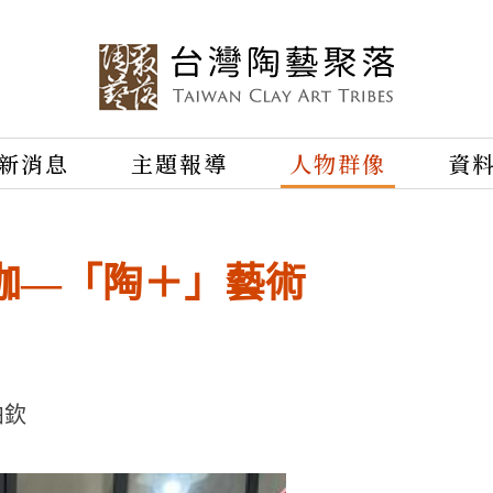
新消息
主題報導
人物群像
資
枷—「陶＋」藝術
柏欽