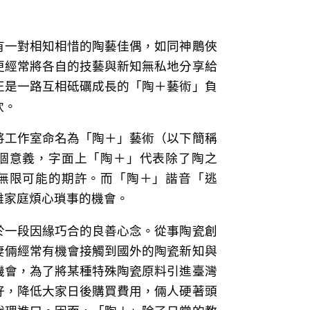
有一對相知相惜的陶藝佳偶，如同神鵰俠
更經常將各自的技藝與新知無私地分享給
正是一路互相砥礪成長的「陶＋藝術」負
欽。
將工作室命名為「陶＋」藝術（以下簡稱
個意義，字面上「陶＋」代表除了陶之
無限可能的期許。而「陶＋」諧音「逃
離家庭煩心瑣事的機會。
於一段因緣巧合的良善心念。從事陶瓷創
妻倆經常有機會接觸到國外的陶瓷新知與
機會，為了將某種特殊陶瓷原料引進臺灣
好，降低大家日後購買費用，倆人硬著頭