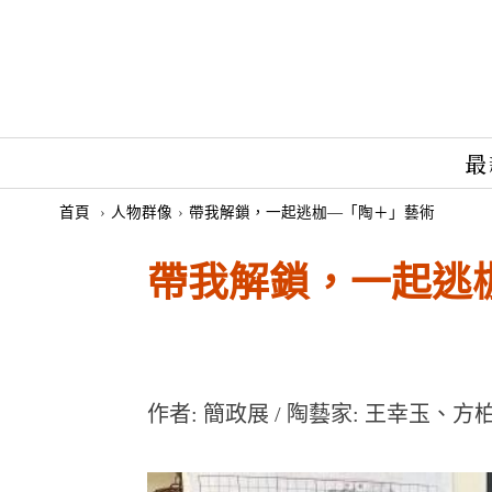
最
首頁
›
人物群像
›
帶我解鎖，一起逃枷—「陶＋」藝術
帶我解鎖，一起逃
作者: 簡政展 / 陶藝家: 王幸玉、方