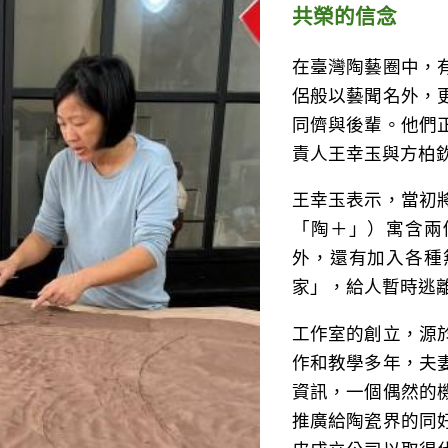
共榮的信念
在臺灣陶藝圈中，
侶般以藝聞名外，
同儕與後輩。他們
責人王幸玉與方柏
王幸玉表示，當初
「陶＋」）寓含兩
外，還有加入各種
家」，給人暫時逃
工作室的創立，源
作和教學多年，夫
資訊，一個偶然的
推廣給陶瓷界的同