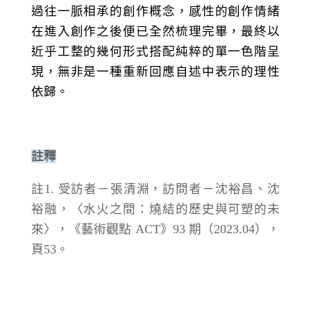
過往一脈相承的創作概念，感性的創作情緒
在進入創作之後便已全然梳理完畢，最終以
近乎工整的幾何形式搭配純粹的單一色階呈
現，無非是一種重新回應自述中表示的理性
依歸。
註釋
註1. 受訪者－張清淵，訪問者－沈裕昌、沈
裕融，〈水火之間：燒結的歷史與可塑的未
來〉，《藝術觀點 ACT》93 期（2023.04），
頁53。