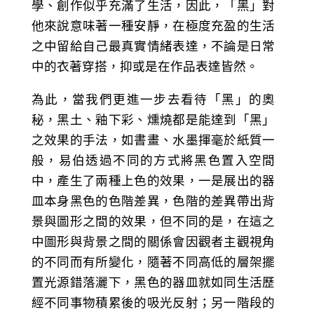
學、創作似乎充滿了生活，因此，「黑」對
他來說意味著一種安靜，在極度充盈的生活
之中留給自己最真實情緒表達，不論是日常
中的衣著穿搭，抑或是在作品表達皆然。
為此，當我們更進一步去看待「黑」的奧
秘，黑土、釉下彩、燻燒都是能達到「黑」
之效果的手法，如書畫、水墨揮毫於紙質一
般，易伯透過不同的方式將黑色置入空間
中，產生了兩種上色的效果，一是展出的器
皿本身黑色的色階差異，色階的差異帶出背
景與圖形之間的效果，但不同的是，在這之
中圖形與背景之間的關係會因觀者主觀視角
的不同而有所變化，隨著不同高低的層架擺
置光源錯落灑下，黑色的器皿就如同生活歷
經不同事物積累後的吸光反射；另一階段的