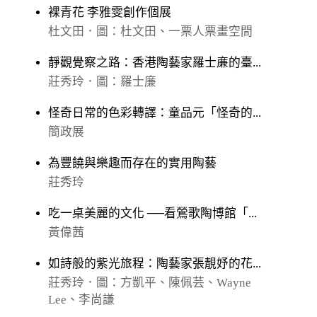
裸青花 李雅雯創作個展
杜文田．圖：杜文田、一票人票畫空間
靜觀覺察之路：香港陶藝家羅士亷的臺...
莊秀玲．圖：羅士廉
怪奇日常的色彩轉譯：童品元「怪奇的...
簡政展
為豐饒與樂趣而存在的實用陶藝
莊秀玲
吃一桌美麗的文化 ──看鶯歌陶博館「...
黃偉茜
如詩般的紫光旅程：陶藝家張靚妤的花...
莊秀玲．圖：方凱平、陳佩芸、Wayne
Lee、李尚謙