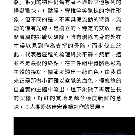
骼」系列的物件仍舊有著不遜於其他系列的
怪誕驚悚，有骷髏、脊椎等等驚悚的物件形
象，但不同的是，不再具備流動的特質，流
動的僅有光線，是樹立的、穩定的安放，經
歷層層的挑戰與破除，唯有剝除肉身的外在
才得以見到作為支撐的骨骼，而步伐止於
此，代表著歷程的梳理終於平靜。然而，這
並不是最後的終點，在三件組中骨骼色彩為
主體的接點、關節滲透出一絲血色，由我看
來正是那微小而難以察覺的血色，輕悠悠的
自堅實的主體中流出，埋下象徵了再度生長
的契機，鮮紅的質地是蘊含極度新鮮的意
味，令人期盼蔡佳宏後續創作的發展。