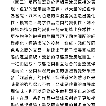
（圖三）是蔡佳宏對於情緒宣洩最直接的表
現，色彩的運用最為直覺，以大量的紅色作
為基礎，以不同色階的深淺差異創造出變化
性，換言之，為求作品之間的變化性，她不
僅通過造型間的變化來刻畫創造出多樣性，
更在物件的皺摺凹陷間展現了釉色調配的細
微變化，經過燈光的投射，鮮紅、淺紅等同
色系之間的交疊，創建出了超乎燒製完成固
態的定型樣貌，流動的液態感受應運而生，
一種由固態、液態之間相互混合的垂墜感伴
隨而至，空間及燈光而生的強烈視覺效果迸
發「超感官」的回饋，這種感官經驗可以是
味覺的強烈噁心不適，又或是嗅覺的血腥腐
爛氣味，也可以是對於生命強烈不止息的嚮
往，在單一系列作品中蔡佳宏創造了更加複
雜的美學體驗，雖然蘊含豐富的且多重的可