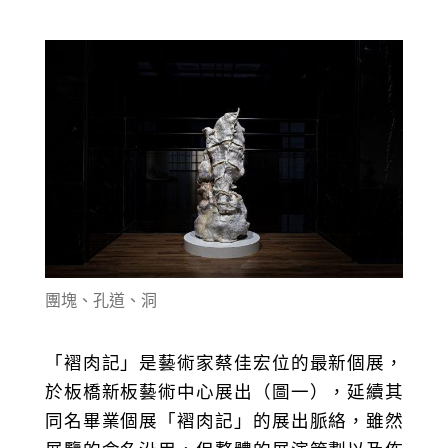
團塊、孔道、洞
「褶肉記」是藝術家蔡佳宏位的最新個展，
於板橋新板藝術中心展出（圖一），延續其
同名畢業個展「褶肉記」的展出脈絡，雖然