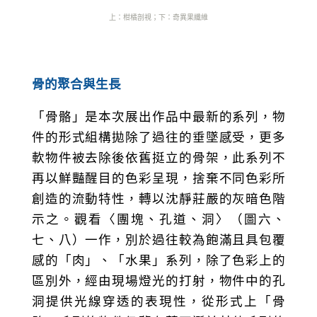
上：柑橘剖視
；下
：奇異果纖維
骨的聚合與生長
「骨骼」是本次展出作品中最新的系列，物
件的形式組構拋除了過往的垂墜感受，更多
軟物件被去除後依舊挺立的骨架，此系列不
再以鮮豔醒目的色彩呈現，捨棄不同色彩所
創造的流動特性，轉以沈靜莊嚴的灰暗色階
示之。觀看〈團塊、孔道、洞〉（圖六、
七、八）一作，別於過往較為飽滿且具包覆
感的「肉」、「水果」系列，除了色彩上的
區別外，經由現場燈光的打射，物件中的孔
洞提供光線穿透的表現性，從形式上「骨