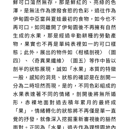
鮮可口蕩然無存，那是鮮紅的、亮綠的色
澤，是無法作為撩撥食慾的色彩，過往作為
伊甸園中亞當與夏娃最初的食物，如今也不
再可口，如同離開了伊甸園後不再擁有自然
生成的水果，那是經過辛勤耕種的勞動產
物，果實也不再是單純表裡如一的可口樣
態；此外，展出的物件如〈柑橘剖視〉（圖
四）、〈奇異果纖維〉（圖五）等作中皆以
剖半的狀態展現，誠如「水果」本質的特徵
一般，感知的洞見、狀態的確認是在剖開一
分為二時坦然而現，是的，不同色彩組成的
水果表達著不同的情緒，剖開後將無所遁
形，赤裸地面對過去積年累月的最終成
「果」，情緒轉化的狀態將不再僅是單一直
覺的抒發，就像深入挖掘重新審視後的豁然
面對。正因為「水果」過去作為理想園地內